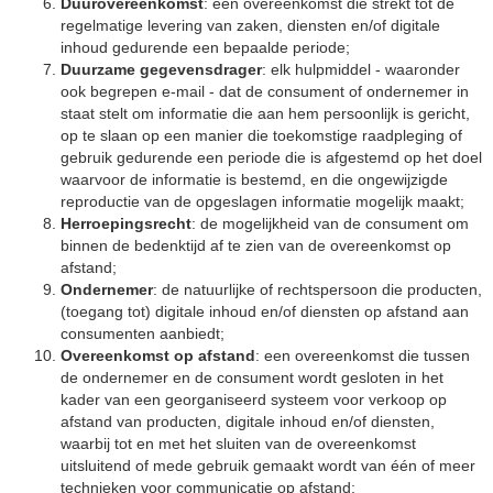
Duurovereenkomst
: een overeenkomst die strekt tot de
regelmatige levering van zaken, diensten en/of digitale
inhoud gedurende een bepaalde periode;
Duurzame gegevensdrager
: elk hulpmiddel - waaronder
ook begrepen e-mail - dat de consument of ondernemer in
staat stelt om informatie die aan hem persoonlijk is gericht,
op te slaan op een manier die toekomstige raadpleging of
gebruik gedurende een periode die is afgestemd op het doel
waarvoor de informatie is bestemd, en die ongewijzigde
reproductie van de opgeslagen informatie mogelijk maakt;
Herroepingsrecht
: de mogelijkheid van de consument om
binnen de bedenktijd af te zien van de overeenkomst op
afstand;
Ondernemer
: de natuurlijke of rechtspersoon die producten,
(toegang tot) digitale inhoud en/of diensten op afstand aan
consumenten aanbiedt;
Overeenkomst op afstand
: een overeenkomst die tussen
de ondernemer en de consument wordt gesloten in het
kader van een georganiseerd systeem voor verkoop op
afstand van producten, digitale inhoud en/of diensten,
waarbij tot en met het sluiten van de overeenkomst
uitsluitend of mede gebruik gemaakt wordt van één of meer
technieken voor communicatie op afstand;