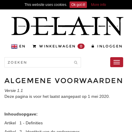
This website uses cookies.
Ok got it!
More info
EN
WINKELWAGEN
0
INLOGGEN
Toggle
navigati
ALGEMENE VOORWAARDEN
Versie 1.1
Deze pagina is voor het laatst aangepast op 1 mei 2020.
Inhoudsopgave:
Artikel 1 - Definities
Artikel 2 - Identiteit van de ondernemer